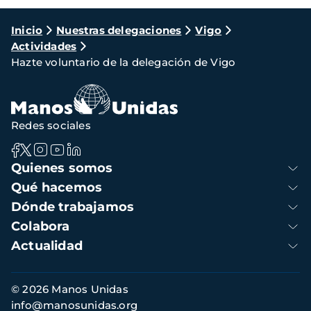
Ruta
Inicio
Nuestras delegaciones
Vigo
Actividades
de
Hazte voluntario de la delegación de Vigo
navegación
Redes sociales
Navegación
Quienes somos
principal
Qué hacemos
Dónde trabajamos
Colabora
Actualidad
Información
© 2026 Manos Unidas
de
info@manosunidas.org