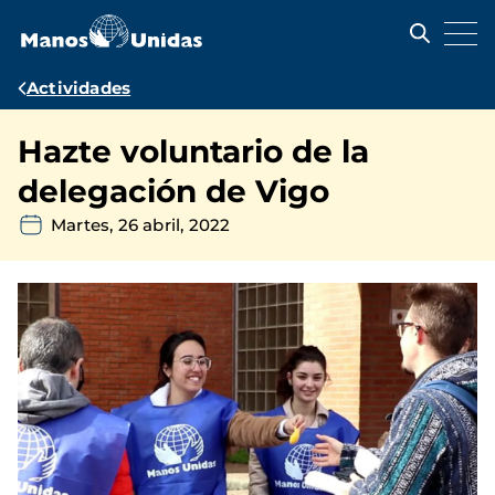
Pasar
al
contenido
principal
Ruta
Actividades
de
Hazte voluntario de la
navegación
delegación de Vigo
Martes, 26 abril, 2022