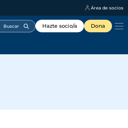
Área de socios
M
d
c
Menú
Hazte socio/a
Dona
d
de
us
destacados
cabecera