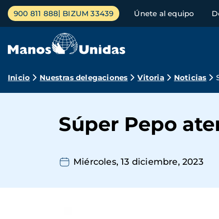
Pasar
Menú
900 811 888
BIZUM 33439
Únete al equipo
D
al
principal
contenido
principal
Ruta
Inicio
Nuestras delegaciones
Vitoria
Noticias
de
navegación
Súper Pepo ater
Miércoles, 13 diciembre, 2023