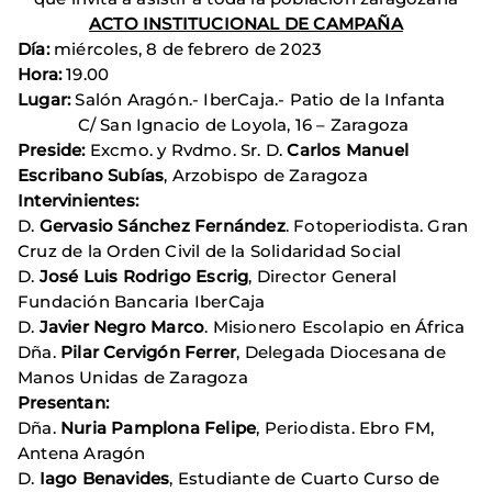
ACTO INSTITUCIONAL DE CAMPAÑA
Día:
miércoles, 8 de febrero de 2023
Hora:
19.00
Lugar:
Salón Aragón.- IberCaja.- Patio de la Infanta
C/ San Ignacio de Loyola, 16 – Zaragoza
Preside:
Excmo. y Rvdmo. Sr. D.
Carlos Manuel
Escribano Subías
, Arzobispo de Zaragoza
Intervinientes:
D.
Gervasio Sánchez Fernández
. Fotoperiodista. Gran
Cruz de la Orden Civil de la Solidaridad Social
D.
José Luis Rodrigo Escrig
, Director General
Fundación Bancaria IberCaja
D.
Javier Negro Marco
. Misionero Escolapio en África
Dña.
Pilar Cervigón Ferrer
, Delegada Diocesana de
Manos Unidas de Zaragoza
Presentan:
Dña.
Nuria Pamplona Felipe
, Periodista. Ebro FM,
Antena Aragón
D.
Iago Benavides
, Estudiante de Cuarto Curso de