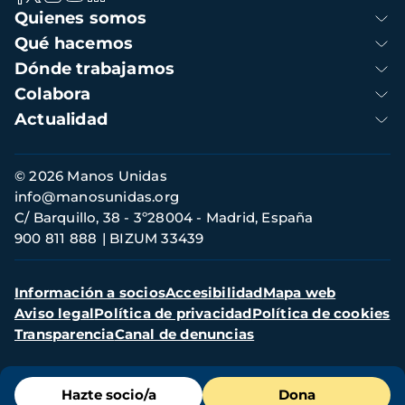
Navegación
Quienes somos
principal
Qué hacemos
Dónde trabajamos
Colabora
Actualidad
Información
© 2026 Manos Unidas
de
info@manosunidas.org
contacto
C/ Barquillo, 38 - 3º28004 - Madrid, España
900 811 888
BIZUM 33439
Menú
Información a socios
Accesibilidad
Mapa web
secundario
Aviso legal
Política de privacidad
Política de cookies
Transparencia
Canal de denuncias
Menú
Hazte socio/a
Dona
de