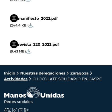
manifiesto_2023.pdf
(244.4 KB)
revista_220_2023.pdf
(9.43 MB)
Ruta
Inicio
Nuestras delegaciones
Zaragoza
Actividades
CHOCOLATE SOLIDARIO EN CASPE
de
navegación
Redes sociales