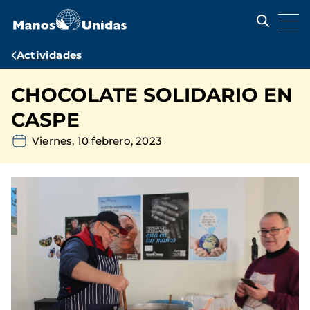
Pasar
al
contenido
principal
Ruta
Actividades
de
CHOCOLATE SOLIDARIO EN
navegación
CASPE
Viernes, 10 febrero, 2023