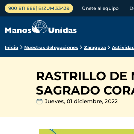
Pasar
Menú
900 811 888
BIZUM 33439
Únete al equipo
D
al
principal
contenido
principal
Ruta
Inicio
Nuestras delegaciones
Zaragoza
Activida
de
navegación
RASTRILLO DE
SAGRADO COR
Jueves, 01 diciembre, 2022