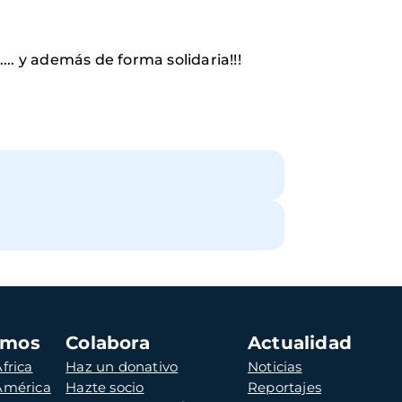
.. y además de forma solidaria!!!
amos
Colabora
Actualidad
frica
Haz un donativo
Noticias
 América
Hazte socio
Reportajes