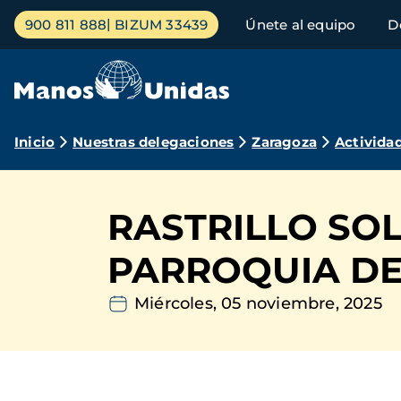
Pasar
Menú
900 811 888
BIZUM 33439
Únete al equipo
D
al
principal
contenido
principal
Ruta
Inicio
Nuestras delegaciones
Zaragoza
Activida
de
navegación
RASTRILLO SOL
PARROQUIA DE
Miércoles, 05 noviembre, 2025