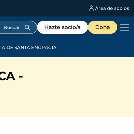
Área de socios
M
d
c
Menú
Hazte socio/a
Dona
d
de
us
destacados
cabecera
UIA DE SANTA ENGRACIA
CA -