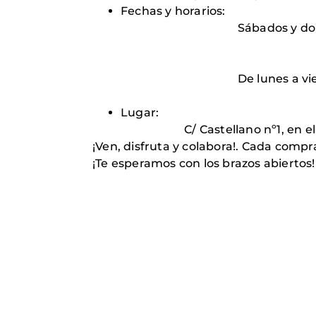
Fechas y horarios:
Sábados y domin
Mañanas: de 10
Tardes: de 17:
De lunes a viern
Tardes: de 17:
Lugar:
C/ Castellano nº1, en el local a
¡Ven, disfruta y colabora!. Cada comp
¡Te esperamos con los brazos abiertos!