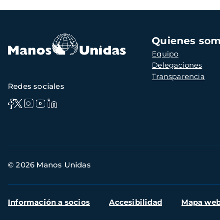
Navegación
Quienes so
principal
Equipo
Delegaciones
Transparencia
Redes sociales
Información
© 2026 Manos Unidas
de
contacto
Menú
Información a socios
Accesibilidad
Mapa we
secundario