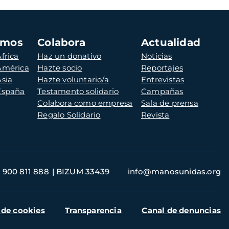
amos
Colabora
Actualidad
frica
Haz un donativo
Noticias
 América
Hazte socio
Reportajes
Asia
Hazte voluntario/a
Entrevistas
 España
Testamento solidario
Campañas
Colabora como empresa
Sala de prensa
Regalo Solidario
Revista
900 811 888
BIZUM 33439
info@manosunidas.org
 de cookies
Transparencia
Canal de denuncias