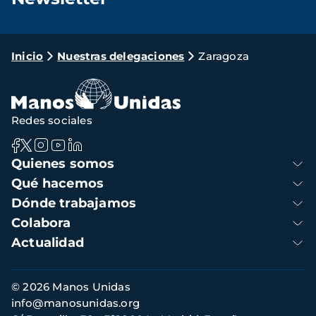
Loading...
Ruta
Inicio
Nuestras delegaciones
Zaragoza
de
navegación
Redes sociales
Navegación
Quienes somos
principal
Qué hacemos
Dónde trabajamos
Colabora
Actualidad
Información
© 2026 Manos Unidas
de
info@manosunidas.org
contacto