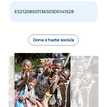
ES2120850113650300141528
Dona o hazte socio/a
Imagen