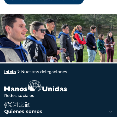
Imagen
Ruta
Inicio
Nuestras delegaciones
de
navegación
Redes sociales
Navegación
Quienes somos
principal