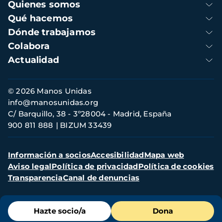
Navegación
Quienes somos
principal
Qué hacemos
Dónde trabajamos
Colabora
Actualidad
Información
© 2026 Manos Unidas
de
info@manosunidas.org
contacto
C/ Barquillo, 38 - 3º28004 - Madrid, España
900 811 888
BIZUM 33439
Menú
Información a socios
Accesibilidad
Mapa web
secundario
Aviso legal
Política de privacidad
Política de cookies
Transparencia
Canal de denuncias
Menú
Hazte socio/a
Dona
de