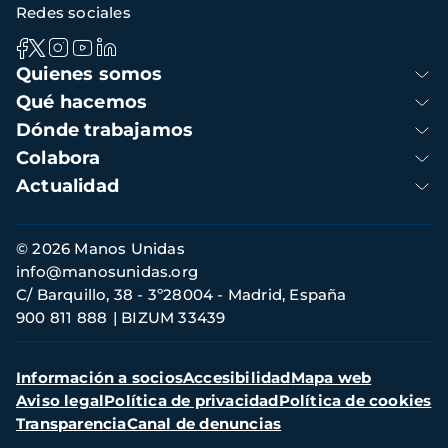
Redes sociales
Navegación
Quienes somos
principal
Qué hacemos
Dónde trabajamos
Colabora
Actualidad
Información
© 2026 Manos Unidas
de
info@manosunidas.org
contacto
C/ Barquillo, 38 - 3º28004 - Madrid, España
900 811 888
BIZUM 33439
Menú
Información a socios
Accesibilidad
Mapa web
secundario
Aviso legal
Política de privacidad
Política de cookies
Transparencia
Canal de denuncias