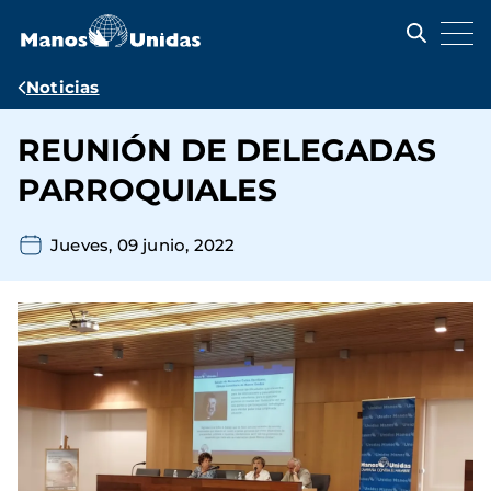
Pasar
al
contenido
principal
Ruta
Noticias
de
REUNIÓN DE DELEGADAS
navegación
PARROQUIALES
Jueves, 09 junio, 2022