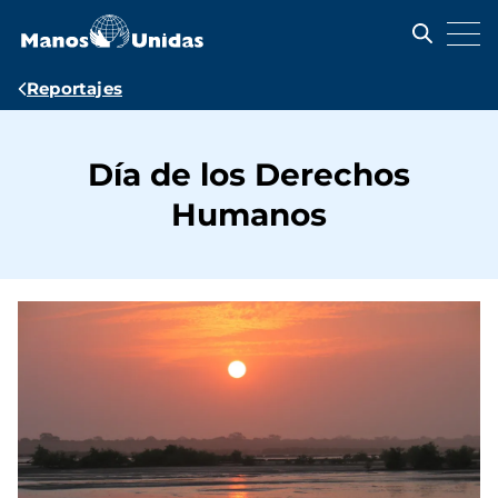
Pasar
al
contenido
principal
Ruta
Reportajes
de
navegación
Día de los Derechos
Humanos