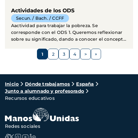
Actividades de los ODS
Secun. / Bach. / CCFF
Aactividad para trabajar la pobreza. Se
corresponde con el ODS 1. Queremos reflexionar
sobre su significado, dando a conocer el concepto
de pobreza...
Paginación
1
2
3
4
>
Página
Página
Página
Página
Siguiente
página
Ruta
Inicio
Dónde trabajamos
España
Junto a alumnado y profesorado
de
Recursos educativos
navegación
Redes sociales