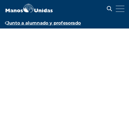
Pasar
al
contenido
principal
Ruta
Junto a alumnado y profesorado
de
Recursos
navegación
educativos