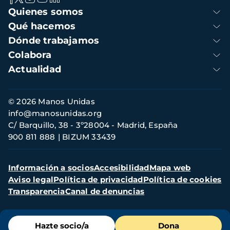
Navegación
Quienes somos
principal
Qué hacemos
Dónde trabajamos
Colabora
Actualidad
Información
© 2026 Manos Unidas
de
info@manosunidas.org
contacto
C/ Barquillo, 38 - 3º28004 - Madrid, España
900 811 888
BIZUM 33439
Menú
Información a socios
Accesibilidad
Mapa web
secundario
Aviso legal
Política de privacidad
Política de cookies
Transparencia
Canal de denuncias
Menú
Hazte socio/a
Dona