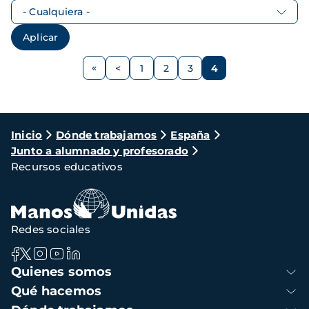
Paginación
<
1
2
3
4
Página
Página
Página
Página
Página
anterior
Ruta
Inicio
Dónde trabajamos
España
Junto a alumnado y profesorado
de
Recursos educativos
navegación
Redes sociales
Navegación
Quienes somos
principal
Qué hacemos