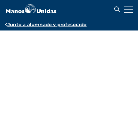
Pasar
al
contenido
principal
Ruta
Junto a alumnado y profesorado
de
Recursos
navegación
educativos