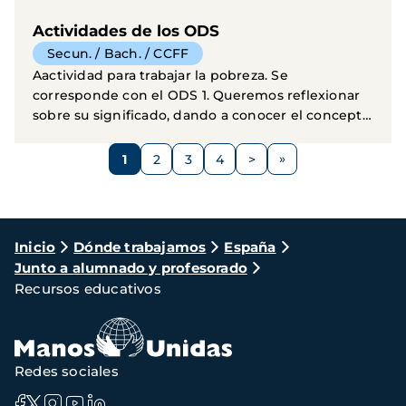
Actividades de los ODS
Secun. / Bach. / CCFF
Aactividad para trabajar la pobreza. Se
corresponde con el ODS 1. Queremos reflexionar
sobre su significado, dando a conocer el concepto
de pobreza...
Paginación
1
2
3
4
>
Página
Página
Página
Página
Siguiente
página
Ruta
Inicio
Dónde trabajamos
España
Junto a alumnado y profesorado
de
Recursos educativos
navegación
Redes sociales