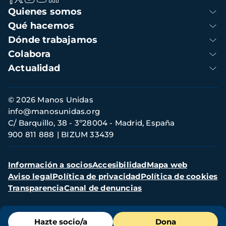
Navegación
Quienes somos
principal
Qué hacemos
Dónde trabajamos
Colabora
Actualidad
Información
© 2026 Manos Unidas
de
info@manosunidas.org
contacto
C/ Barquillo, 38 - 3º28004 - Madrid, España
900 811 888
BIZUM 33439
Menú
Información a socios
Accesibilidad
Mapa web
secundario
Aviso legal
Política de privacidad
Política de cookies
Transparencia
Canal de denuncias
Menú
Hazte socio/a
Dona