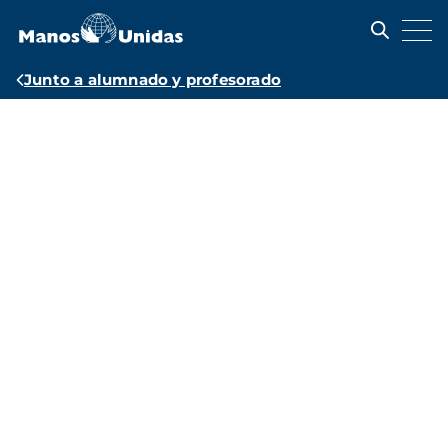
Pasar
al
contenido
principal
Ruta
Junto a alumnado y profesorado
de
Recursos
navegación
educativos