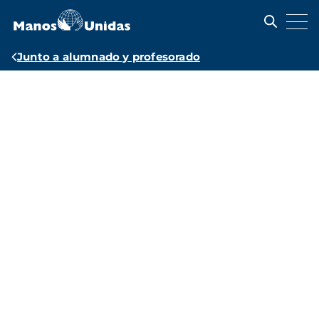
Pasar
al
contenido
principal
Ruta
Junto a alumnado y profesorado
de
Recursos
navegación
educativos