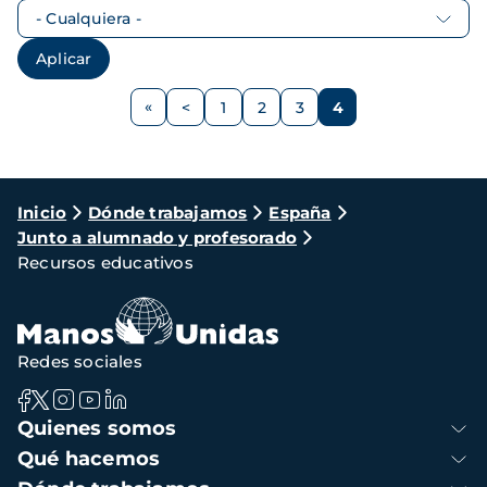
Paginación
<
1
2
3
4
Página
Página
Página
Página
Página
anterior
Ruta
Inicio
Dónde trabajamos
España
Junto a alumnado y profesorado
de
Recursos educativos
navegación
Redes sociales
Navegación
Quienes somos
principal
Qué hacemos