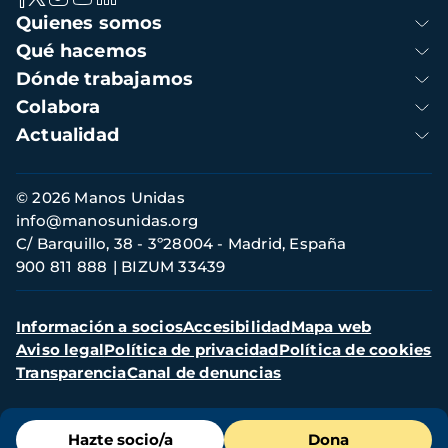
Navegación
Quienes somos
principal
Qué hacemos
Dónde trabajamos
Colabora
Actualidad
Información
© 2026 Manos Unidas
de
info@manosunidas.org
contacto
C/ Barquillo, 38 - 3º28004 - Madrid, España
900 811 888
BIZUM 33439
Menú
Información a socios
Accesibilidad
Mapa web
secundario
Aviso legal
Política de privacidad
Política de cookies
Transparencia
Canal de denuncias
Menú
Hazte socio/a
Dona