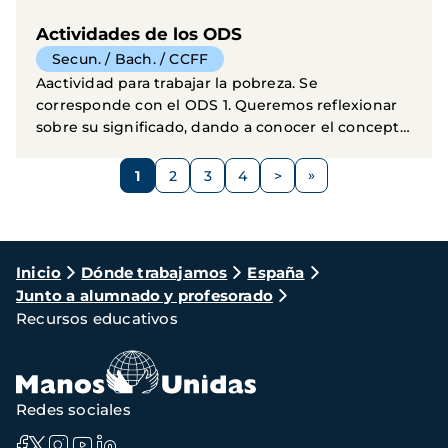
Actividades de los ODS
Secun. / Bach. / CCFF
Aactividad para trabajar la pobreza. Se
corresponde con el ODS 1. Queremos reflexionar
sobre su significado, dando a conocer el concepto
de pobreza...
Paginación
1
2
3
4
>
Página
Página
Página
Página
Siguiente
página
Ruta
Inicio
Dónde trabajamos
España
Junto a alumnado y profesorado
de
Recursos educativos
navegación
Redes sociales