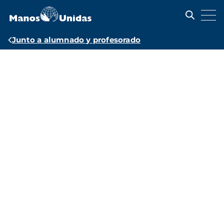
Pasar
al
contenido
principal
Ruta
Junto a alumnado y profesorado
de
Recursos
navegación
educativos