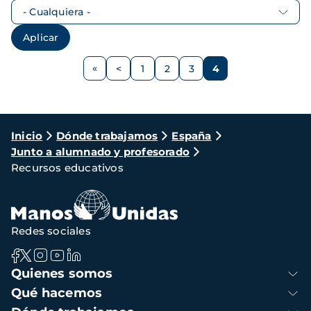
Paginación
<
1
2
3
4
Página
Página
Página
Página
Página
anterior
Ruta
Inicio
Dónde trabajamos
España
Junto a alumnado y profesorado
de
Recursos educativos
navegación
Redes sociales
Navegación
Quienes somos
principal
Qué hacemos