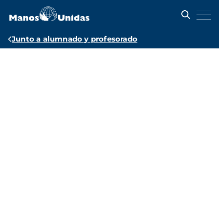
Pasar
al
contenido
principal
Ruta
Junto a alumnado y profesorado
de
Recursos
navegación
educativos