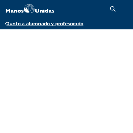
Pasar
al
contenido
principal
Ruta
Junto a alumnado y profesorado
de
Recursos
navegación
educativos