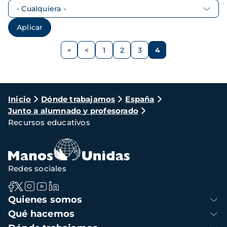
Paginación
<
1
2
3
4
Página
Página
Página
Página
Página
anterior
Ruta
Inicio
Dónde trabajamos
España
Junto a alumnado y profesorado
de
Recursos educativos
navegación
Redes sociales
Navegación
Quienes somos
principal
Qué hacemos