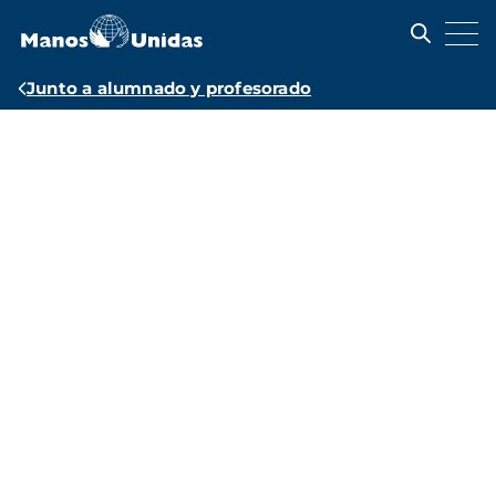
Pasar
al
contenido
principal
Ruta
Junto a alumnado y profesorado
de
Recursos
navegación
educativos