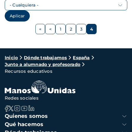
Paginación
<
1
2
3
4
Página
Página
Página
Página
Página
anterior
Ruta
Inicio
Dónde trabajamos
España
Junto a alumnado y profesorado
de
Recursos educativos
navegación
Redes sociales
Navegación
Quienes somos
principal
Qué hacemos