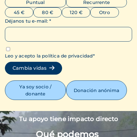
Puntual
Recurrente
45 €
80 €
120 €
Otro
Déjanos tu e-mail
:
*
Leo y acepto la política de privacidad
*
Cambia vidas
Ya soy socio /
Donación anónima
donante
Tu apoyo tiene impacto directo
Imagen
Qué podemos