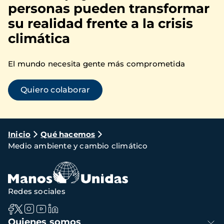
personas pueden transformar
su realidad frente a la crisis
climática
El mundo necesita gente más comprometida
Quiero colaborar
Ruta
Inicio
Qué hacemos
Medio ambiente y cambio climático
de
navegación
Redes sociales
Navegación
Quienes somos