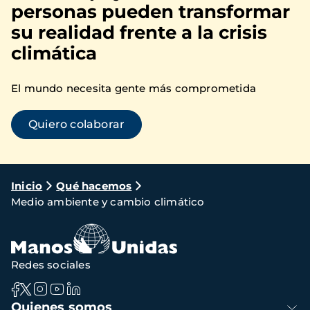
personas pueden transformar
su realidad frente a la crisis
climática
El mundo necesita gente más comprometida
Quiero colaborar
Ruta
Inicio
Qué hacemos
Medio ambiente y cambio climático
de
navegación
Redes sociales
Navegación
Quienes somos