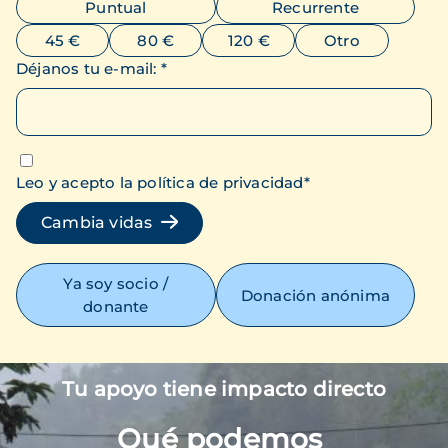
Puntual
Recurrente
45 €
80 €
120 €
Otro
Déjanos tu e-mail
:
*
Leo y acepto la política de privacidad
*
Cambia vidas
Ya soy socio /
Donación anónima
donante
Tu apoyo tiene impacto directo
Imagen
Qué podemos