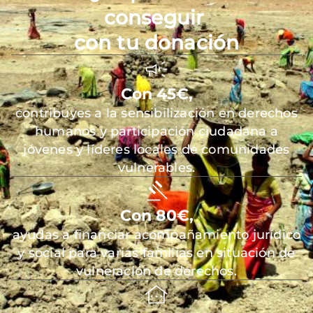
conseguir
con tu donación
Con 45€,
contribuyes a la sensibilización en derechos
humanos y participación ciudadana a
jóvenes y líderes locales de comunidades
vulnerables.
Con 80€,
ayudas a financiar acompañamiento jurídico
y social para varias familias en situación de
vulneración de derechos.