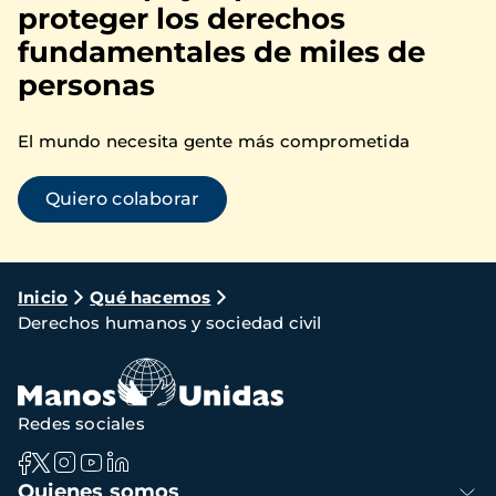
proteger los derechos
fundamentales de miles de
personas
El mundo necesita gente más comprometida
Quiero colaborar
Ruta
Inicio
Qué hacemos
Derechos humanos y sociedad civil
de
navegación
Redes sociales
Navegación
Quienes somos