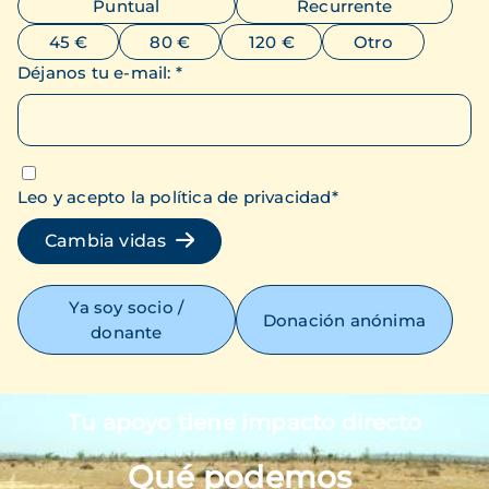
Puntual
Recurrente
45 €
80 €
120 €
Otro
Déjanos tu e-mail
:
*
Leo y acepto la política de privacidad
*
Cambia vidas
Ya soy socio /
Donación anónima
donante
Tu apoyo tiene impacto directo
Imagen
Qué podemos