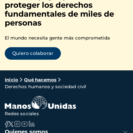
proteger los derechos
fundamentales de miles de
personas
El mundo necesita gente más comprometida
Quiero colaborar
Ruta
Inicio
Qué hacemos
Derechos humanos y sociedad civil
de
navegación
Redes sociales
Navegación
Quienes somos