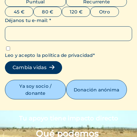
Puntual
Recurrente
45 €
80 €
120 €
Otro
Déjanos tu e-mail
:
*
Leo y acepto la política de privacidad
*
Cambia vidas
Ya soy socio /
Donación anónima
donante
Tu apoyo tiene impacto directo
Imagen
Qué podemos