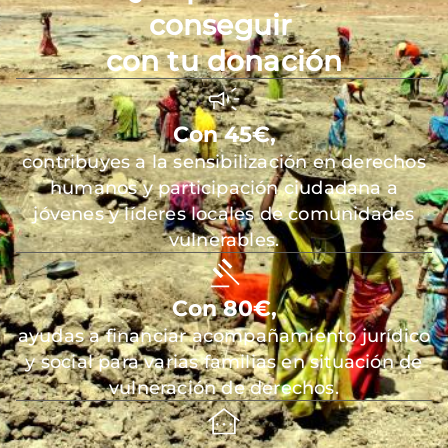
conseguir
con tu donación
Con 45€,
contribuyes a la sensibilización en derechos
humanos y participación ciudadana a
jóvenes y líderes locales de comunidades
vulnerables.
Con 80€,
ayudas a financiar acompañamiento jurídico
y social para varias familias en situación de
vulneración de derechos.