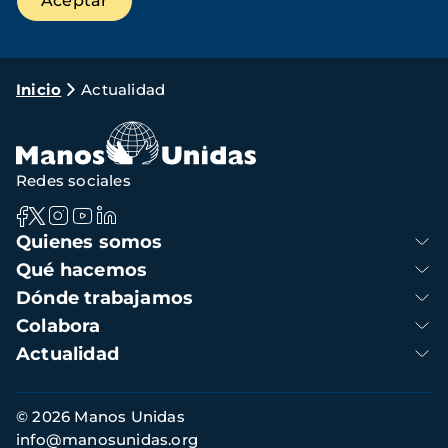
Ruta
Inicio
Actualidad
de
navegación
Redes sociales
Navegación
Quienes somos
principal
Qué hacemos
Dónde trabajamos
Colabora
Actualidad
Información
© 2026 Manos Unidas
de
info@manosunidas.org