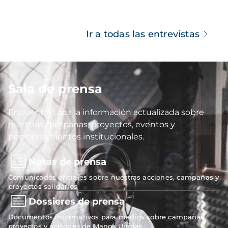
Ir a todas las entrevistas
Sala de prensa
Imagen
Encuentra toda la información actualizada sobre
nuestras campañas, proyectos, eventos y
posicionamientos institucionales.
Notas de prensa
Comunicados oficiales sobre nuestras acciones, campañas y
proyectos solidarios
Dossieres de prensa
Documentos informativos para medios sobre campañas,
proyectos y acciones de Manos Unidas.