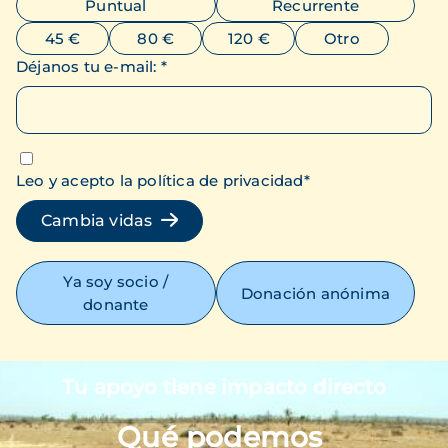
Puntual
Recurrente
45 €
80 €
120 €
Otro
Déjanos tu e-mail
:
*
Leo y acepto la política de privacidad
*
Cambia vidas
Ya soy socio /
Donación anónima
donante
Tu apoyo tiene impacto directo
Imagen
Qué podemos