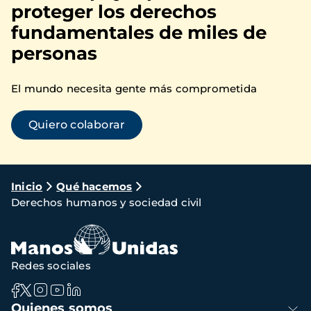
proteger los derechos
fundamentales de miles de
personas
El mundo necesita gente más comprometida
Quiero colaborar
Ruta
Inicio
Qué hacemos
Derechos humanos y sociedad civil
de
navegación
Redes sociales
Navegación
Quienes somos