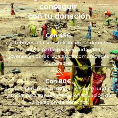
conseguir
con tu donación
Con 45€,
contribuyes a la sensibilización en derechos
humanos y participación ciudadana a
jóvenes y líderes locales de comunidades
vulnerables.
Con 80€,
ayudas a financiar acompañamiento jurídico
y social para varias familias en situación de
vulneración de derechos.