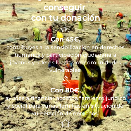
conseguir
con tu donación
Con 45€,
contribuyes a la sensibilización en derechos
humanos y participación ciudadana a
jóvenes y líderes locales de comunidades
vulnerables.
Con 80€,
ayudas a financiar acompañamiento jurídico
y social para varias familias en situación de
vulneración de derechos.