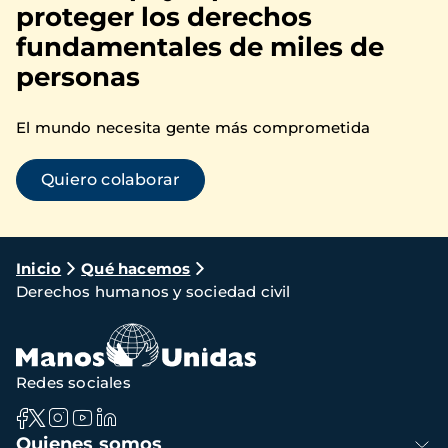
proteger los derechos
fundamentales de miles de
personas
El mundo necesita gente más comprometida
Quiero colaborar
Ruta
Inicio
Qué hacemos
Derechos humanos y sociedad civil
de
navegación
Redes sociales
Navegación
Quienes somos