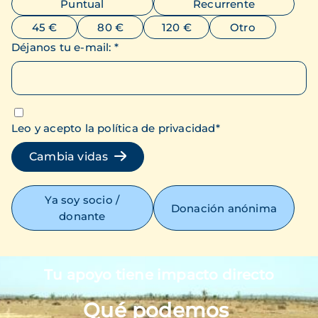
Puntual
Recurrente
45 €
80 €
120 €
Otro
Déjanos tu e-mail
:
*
Leo y acepto la política de privacidad
*
Cambia vidas
Ya soy socio /
Donación anónima
donante
Tu apoyo tiene impacto directo
Imagen
Qué podemos