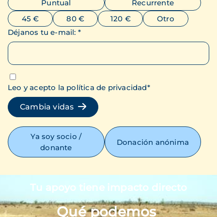
Puntual
Recurrente
45 €
80 €
120 €
Otro
Déjanos tu e-mail
:
*
Leo y acepto la política de privacidad
*
Cambia vidas
Ya soy socio /
Donación anónima
donante
Tu apoyo tiene impacto directo
Imagen
Qué podemos