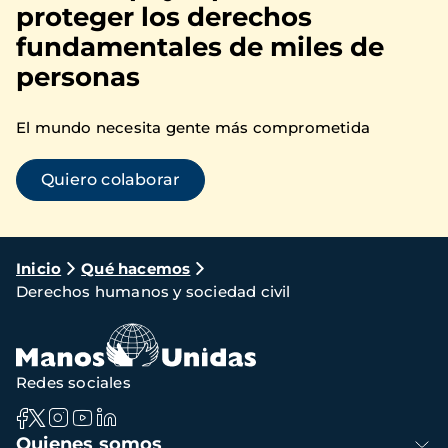
proteger los derechos
fundamentales de miles de
personas
El mundo necesita gente más comprometida
Quiero colaborar
Ruta
Inicio
Qué hacemos
Derechos humanos y sociedad civil
de
navegación
Redes sociales
Navegación
Quienes somos