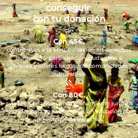
conseguir
con tu donación
Con 45€,
contribuyes a la sensibilización en derechos
humanos y participación ciudadana a
jóvenes y líderes locales de comunidades
vulnerables.
Con 80€,
ayudas a financiar acompañamiento jurídico
y social para varias familias en situación de
vulneración de derechos.