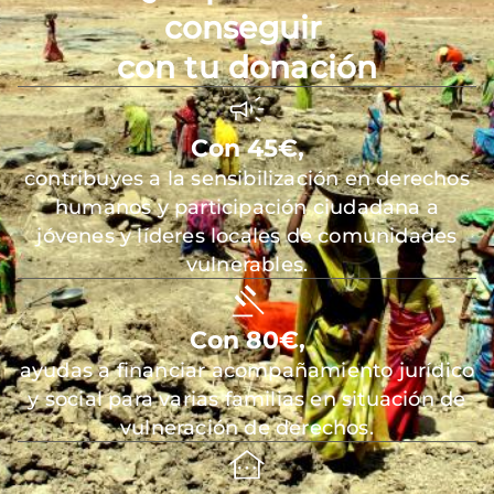
conseguir
con tu donación
Con 45€,
contribuyes a la sensibilización en derechos
humanos y participación ciudadana a
jóvenes y líderes locales de comunidades
vulnerables.
Con 80€,
ayudas a financiar acompañamiento jurídico
y social para varias familias en situación de
vulneración de derechos.