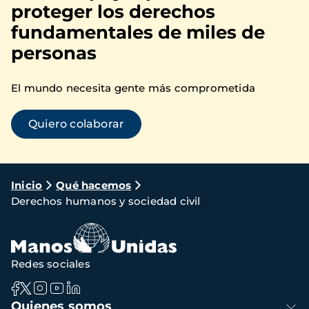
proteger los derechos
fundamentales de miles de
personas
El mundo necesita gente más comprometida
Quiero colaborar
Ruta
Inicio
Qué hacemos
Derechos humanos y sociedad civil
de
navegación
Redes sociales
Navegación
Quienes somos