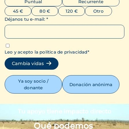
Puntual
Recurrente
45 €
80 €
120 €
Otro
Déjanos tu e-mail
:
*
Leo y acepto la política de privacidad
*
Cambia vidas
Ya soy socio /
Donación anónima
donante
Tu apoyo tiene impacto directo
Imagen
Qué podemos