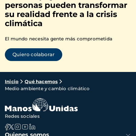
personas pueden transformar
su realidad frente a la crisis
climática
El mundo necesita gente más comprometida
Quiero colaborar
Ruta
Inicio
Qué hacemos
Medio ambiente y cambio climático
de
navegación
Redes sociales
Navegación
Quienes somos