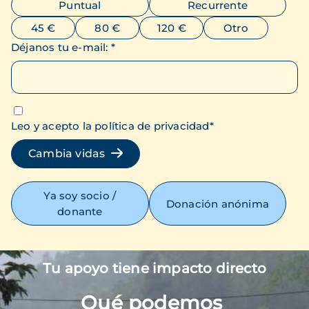
Puntual
Recurrente
45 €
80 €
120 €
Otro
Déjanos tu e-mail
:
*
Leo y acepto la política de privacidad
*
Cambia vidas
Ya soy socio /
Donación anónima
donante
Tu apoyo tiene impacto directo
Imagen
Qué podemos