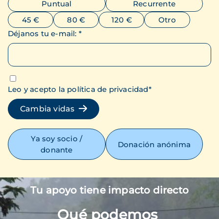
Puntual
Recurrente
45 €
80 €
120 €
Otro
Déjanos tu e-mail
:
*
Leo y acepto la política de privacidad
*
Cambia vidas
Ya soy socio /
Donación anónima
donante
Tu apoyo tiene impacto directo
Imagen
Qué podemos