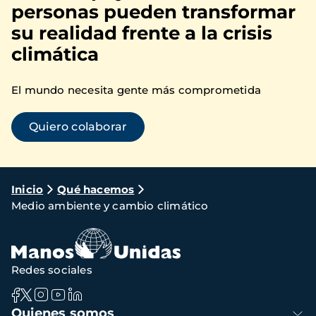
personas pueden transformar
su realidad frente a la crisis
climática
El mundo necesita gente más comprometida
Quiero colaborar
Ruta
Inicio
Qué hacemos
Medio ambiente y cambio climático
de
navegación
Redes sociales
Navegación
Quienes somos