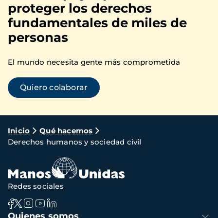
proteger los derechos
fundamentales de miles de
personas
El mundo necesita gente más comprometida
Quiero colaborar
Ruta
Inicio
Qué hacemos
Derechos humanos y sociedad civil
de
navegación
Redes sociales
Navegación
Quienes somos