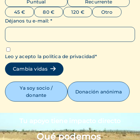
Puntual
Recurrente
45 €
80 €
120 €
Otro
Déjanos tu e-mail
:
*
Leo y acepto la política de privacidad
*
Cambia vidas
Ya soy socio /
Donación anónima
donante
Tu apoyo tiene impacto directo
Imagen
Qué podemos