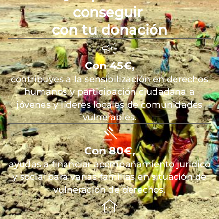
conseguir
con tu donación
Con 45€,
contribuyes a la sensibilización en derechos
humanos y participación ciudadana a
jóvenes y líderes locales de comunidades
vulnerables.
Con 80€,
ayudas a financiar acompañamiento jurídico
y social para varias familias en situación de
vulneración de derechos.