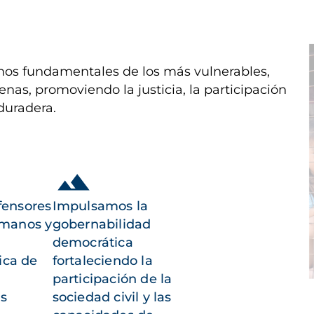
I
os fundamentales de los más vulnerables,
enas, promoviendo la justicia, la participación
duradera.
fensores
Impulsamos la
umanos y
gobernabilidad
democrática
ica de
fortaleciendo la
participación de la
as
sociedad civil y las