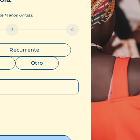
 de Manos Unidas.
3
4
Recurrente
€
Otro