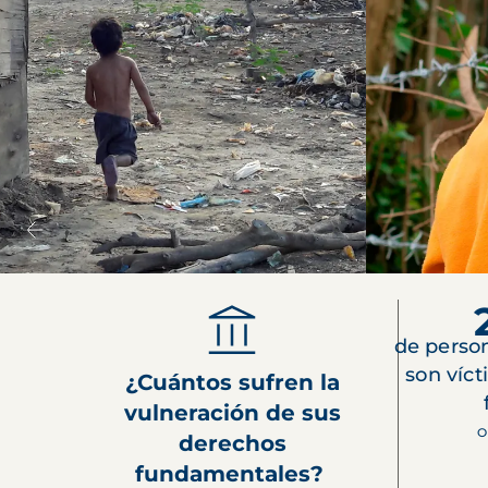
de perso
son víct
¿Cuántos sufren la
vulneración de sus
O
derechos
fundamentales?