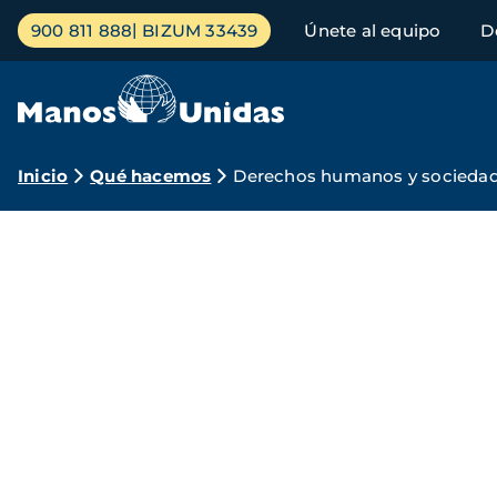
Pasar
Menú
900 811 888
BIZUM 33439
Únete al equipo
D
al
principal
contenido
principal
Ruta
Inicio
Qué hacemos
Derechos humanos y sociedad 
de
Manos
navegación
Unidas
por
los
derechos