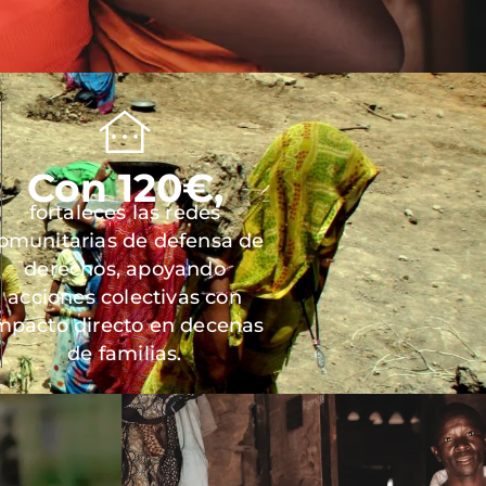
Con 120€,
fortaleces las redes
omunitarias de defensa de
derechos, apoyando
acciones colectivas con
mpacto directo en decenas
de familias.