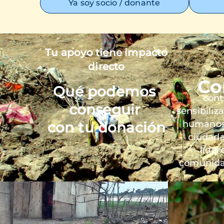
Ya soy socio / donante
Tu apoyo tiene impacto
Imagen
directo
Co
Qué podemos
cont
conseguir
sensibiliz
humanos 
con tu donación
ciudada
líder
comunida