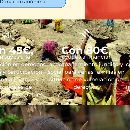
Donación anónima
n 45€,
Con 80€,
ribuyes a la
ayudas a financiar
ación en derechos
acompañamiento jurídico y
c
y participación
social para varias familias en
na a jóvenes y
situación de vulneración de
es locales de
derechos.
i
des vulnerables.