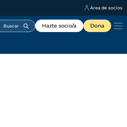
Área de socios
M
d
c
Menú
Hazte socio/a
Dona
d
de
us
destacados
cabecera