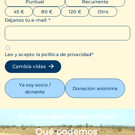
Puntual
Recurrente
45 €
80 €
120 €
Otro
Déjanos tu e-mail
:
*
Leo y acepto la política de privacidad
*
Cambia vidas
Ya soy socio /
Donación anónima
donante
Tu apoyo tiene impacto directo
Imagen
Qué podemos