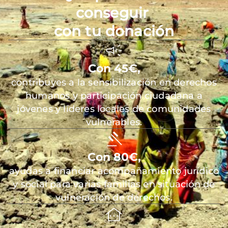
conseguir
con tu donación
Con 45€,
contribuyes a la sensibilización en derechos
humanos y participación ciudadana a
jóvenes y líderes locales de comunidades
vulnerables.
Con 80€,
ayudas a financiar acompañamiento jurídico
y social para varias familias en situación de
vulneración de derechos.