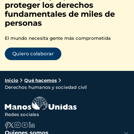
proteger los derechos
fundamentales de miles de
personas
El mundo necesita gente más comprometida
Quiero colaborar
Ruta
Inicio
Qué hacemos
Derechos humanos y sociedad civil
de
navegación
Redes sociales
Navegación
Quienes somos