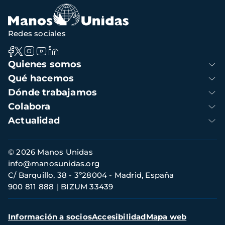
de
navegación
Redes sociales
Navegación
Quienes somos
principal
Qué hacemos
Dónde trabajamos
Colabora
Actualidad
Información
© 2026 Manos Unidas
de
info@manosunidas.org
contacto
C/ Barquillo, 38 - 3º28004 - Madrid, España
900 811 888
BIZUM 33439
Menú
Información a socios
Accesibilidad
Mapa web