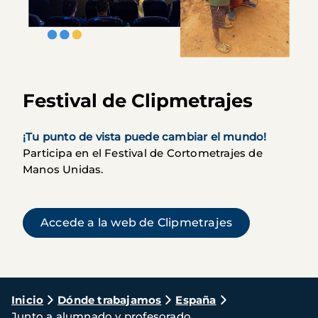
Festival de Clipmetrajes
¡Tu punto de vista puede cambiar el mundo!
Participa en el Festival de Cortometrajes de
Manos Unidas.
(se abre en u
Accede a la web de Clipmetrajes
Ruta
Inicio
Dónde trabajamos
España
Junto a alumnado y profesorado