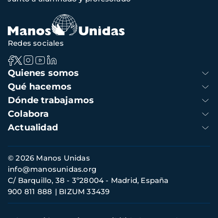
de
navegación
Redes sociales
Navegación
Quienes somos
principal
Qué hacemos
Dónde trabajamos
Colabora
Actualidad
Información
© 2026 Manos Unidas
de
info@manosunidas.org
contacto
C/ Barquillo, 38 - 3º28004 - Madrid, España
900 811 888
BIZUM 33439