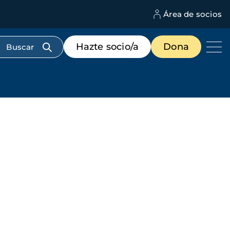
Área de socios
M
d
c
Menú
Hazte socio/a
Dona
d
de
us
destacados
cabecera