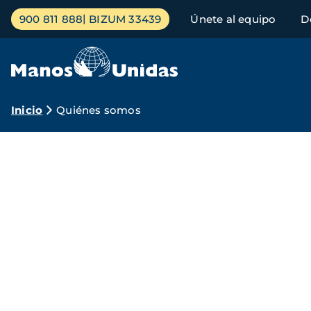
Pasar
Menú
900 811 888
BIZUM 33439
Únete al equipo
D
al
principal
contenido
principal
Ruta
Inicio
Quiénes somos
de
¿Qué
navegación
es
Manos
Unidas?