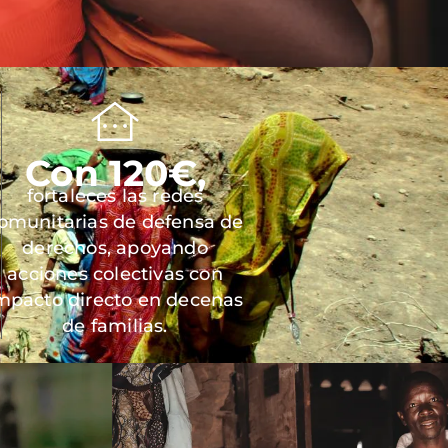
Con 120€,
fortaleces las redes
omunitarias de defensa de
derechos, apoyando
acciones colectivas con
mpacto directo en decenas
de familias.