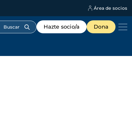
Área de socios
M
d
c
Menú
Hazte socio/a
Dona
d
de
us
destacados
cabecera