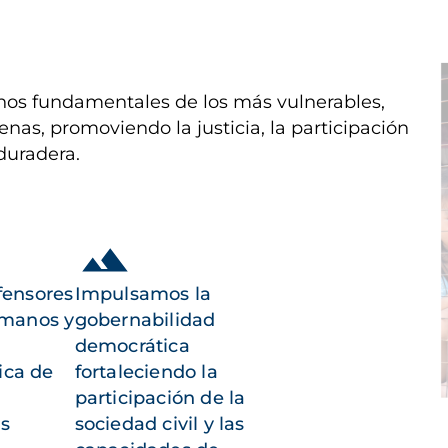
I
os fundamentales de los más vulnerables,
enas, promoviendo la justicia, la participación
duradera.
fensores
Impulsamos la
umanos y
gobernabilidad
democrática
ica de
fortaleciendo la
participación de la
as
sociedad civil y las