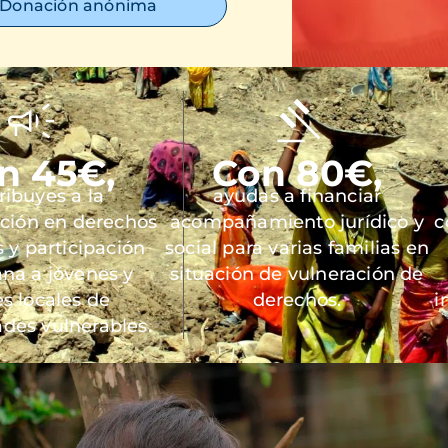
Donación anónima
n 45€,
Con 80€,
ribuyes a la
ayudas a financiar
ación en derechos
acompañamiento jurídico y
c
y participación
social para varias familias en
na a jóvenes y
situación de vulneración de
es locales de
derechos.
i
des vulnerables.