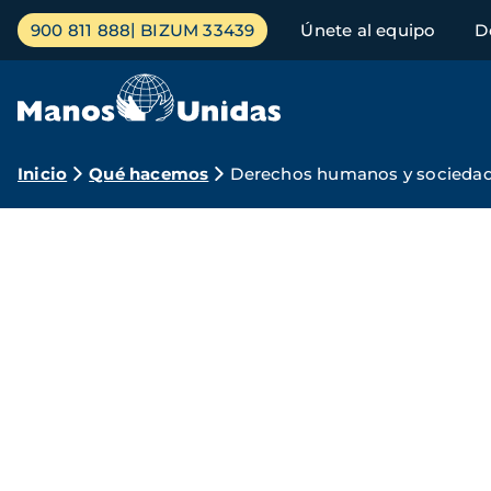
Pasar
Menú
900 811 888
BIZUM 33439
Únete al equipo
D
al
principal
contenido
principal
Ruta
Inicio
Qué hacemos
Derechos humanos y sociedad 
de
Manos
navegación
Unidas
por
los
derechos