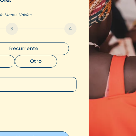
 de Manos Unidas.
3
4
Recurrente
€
Otro