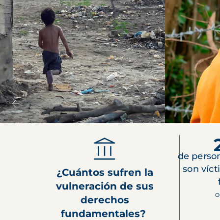
de perso
son víct
¿Cuántos sufren la
vulneración de sus
O
derechos
fundamentales?