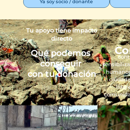
Ya soy socio / donante
Tu apoyo tiene impacto
Imagen
directo
Co
Qué podemos
cont
conseguir
sensibiliz
humanos 
con tu donación
ciudada
líder
comunida