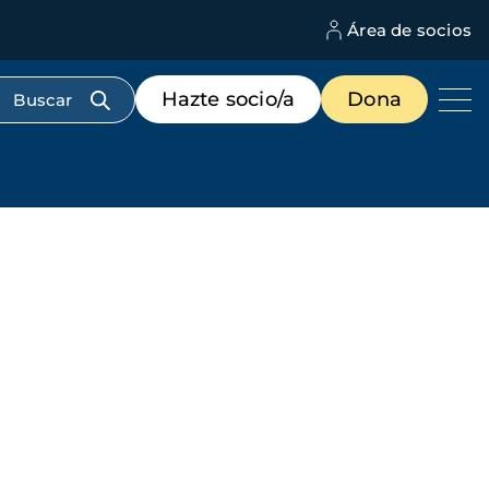
Área de socios
M
d
c
Menú
Hazte socio/a
Dona
d
de
us
destacados
cabecera