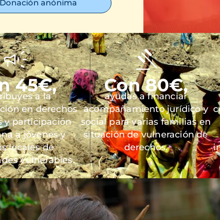
Donación anónima
n 45€,
Con 80€,
ribuyes a la
ayudas a financiar
ación en derechos
acompañamiento jurídico y
c
y participación
social para varias familias en
na a jóvenes y
situación de vulneración de
es locales de
derechos.
i
des vulnerables.