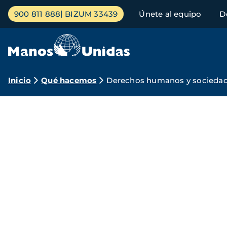
Pasar
Menú
900 811 888
BIZUM 33439
Únete al equipo
D
al
principal
contenido
principal
Ruta
Inicio
Qué hacemos
Derechos humanos y sociedad 
de
Manos
navegación
Unidas
por
los
derechos