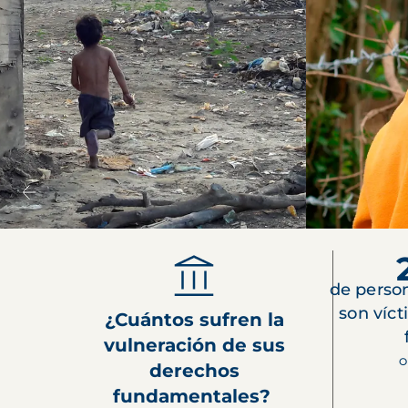
de perso
son víct
¿Cuántos sufren la
vulneración de sus
O
derechos
fundamentales?