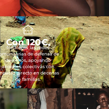
Con 120€,
fortaleces las redes
omunitarias de defensa de
derechos, apoyando
acciones colectivas con
mpacto directo en decenas
de familias.