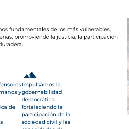
I
os fundamentales de los más vulnerables,
enas, promoviendo la justicia, la participación
duradera.
fensores
Impulsamos la
umanos y
gobernabilidad
democrática
ica de
fortaleciendo la
participación de la
as
sociedad civil y las