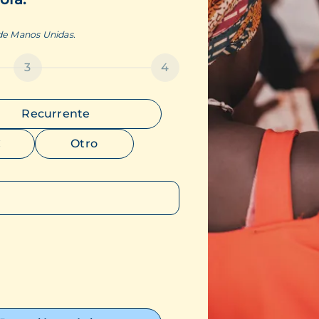
 de Manos Unidas.
3
4
Recurrente
€
Otro