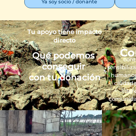
Ya soy socio / donante
Tu apoyo tiene impacto
Imagen
directo
Co
Qué podemos
cont
conseguir
sensibiliz
humanos 
con tu donación
ciudada
líder
comunida