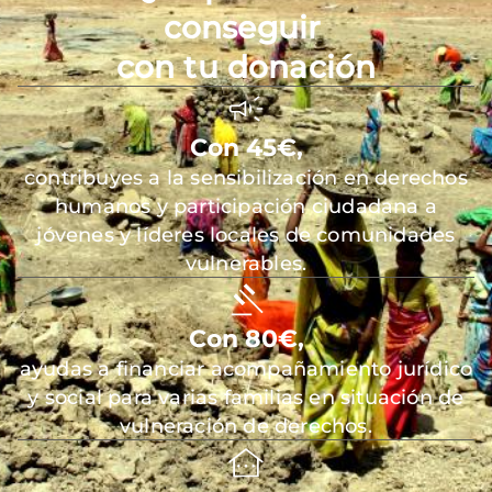
conseguir
con tu donación
Con 45€,
contribuyes a la sensibilización en derechos
humanos y participación ciudadana a
jóvenes y líderes locales de comunidades
vulnerables.
Con 80€,
ayudas a financiar acompañamiento jurídico
y social para varias familias en situación de
vulneración de derechos.