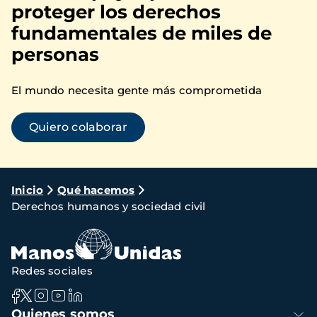
proteger los derechos
fundamentales de miles de
personas
El mundo necesita gente más comprometida
Quiero colaborar
Ruta
Inicio
Qué hacemos
Derechos humanos y sociedad civil
de
navegación
Redes sociales
Navegación
Quienes somos