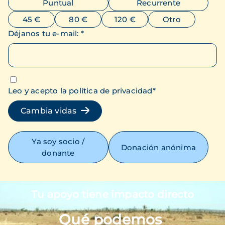
Puntual
Recurrente
45 €
80 €
120 €
Otro
Déjanos tu e-mail
:
*
Leo y acepto la política de privacidad
*
Cambia vidas
Ya soy socio /
Donación anónima
donante
Tu apoyo tiene impacto directo
Imagen
Qué podemos