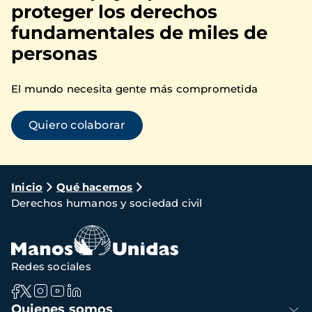
proteger los derechos
fundamentales de miles de
personas
El mundo necesita gente más comprometida
Quiero colaborar
Ruta
Inicio
Qué hacemos
Derechos humanos y sociedad civil
de
navegación
Redes sociales
Navegación
Quienes somos