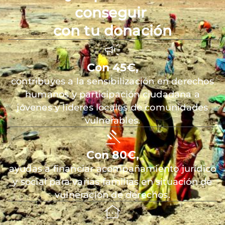
conseguir
con tu donación
Con 45€,
contribuyes a la sensibilización en derechos
humanos y participación ciudadana a
jóvenes y líderes locales de comunidades
vulnerables.
Con 80€,
ayudas a financiar acompañamiento jurídico
y social para varias familias en situación de
vulneración de derechos.