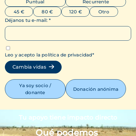
Puntual
Recurrente
45 €
80 €
120 €
Otro
Déjanos tu e-mail
:
*
Leo y acepto la política de privacidad
*
Cambia vidas
Ya soy socio /
Donación anónima
donante
Tu apoyo tiene impacto directo
Imagen
Qué podemos