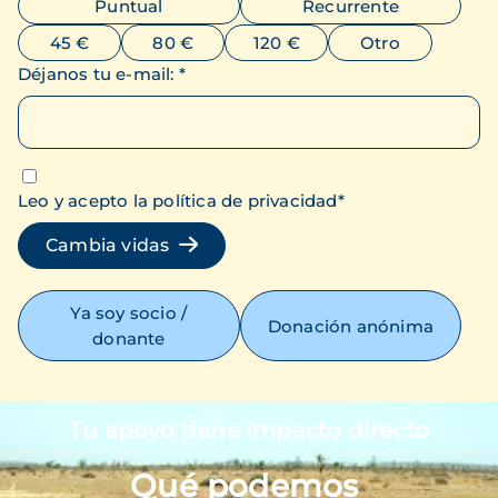
Puntual
Recurrente
45 €
80 €
120 €
Otro
Déjanos tu e-mail
:
*
Leo y acepto la política de privacidad
*
Cambia vidas
Ya soy socio /
Donación anónima
donante
Tu apoyo tiene impacto directo
Imagen
Qué podemos