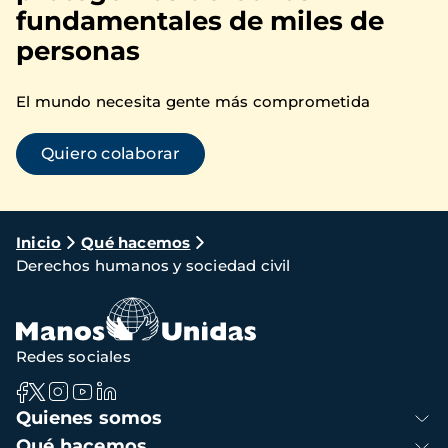
fundamentales de miles de
personas
El mundo necesita gente más comprometida
Quiero colaborar
Ruta
Inicio
Qué hacemos
Derechos humanos y sociedad civil
de
navegación
Redes sociales
Navegación
Quienes somos
principal
Qué hacemos