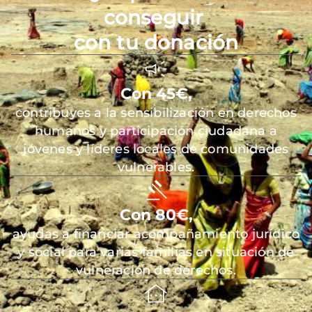
conseguir
con tu donación
Con 45€,
contribuyes a la sensibilización en derechos
humanos y participación ciudadana a
jóvenes y líderes locales de comunidades
vulnerables.
Con 80€,
ayudas a financiar acompañamiento jurídico
y social para varias familias en situación de
vulneración de derechos.