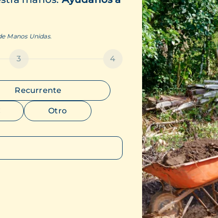
 de Manos Unidas.
3
4
Recurrente
€
Otro