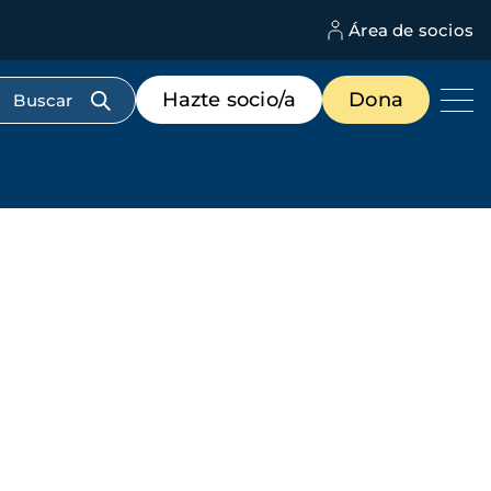
Área de socios
M
d
c
Menú
Hazte socio/a
Dona
d
de
us
destacados
cabecera