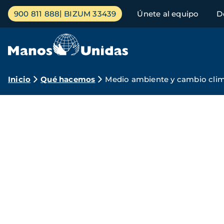
Pasar
Menú
900 811 888
BIZUM 33439
Únete al equipo
D
al
principal
contenido
principal
Ruta
Inicio
Qué hacemos
Medio ambiente y cambio clim
de
Manos
navegación
Unidas
por
el
Medio