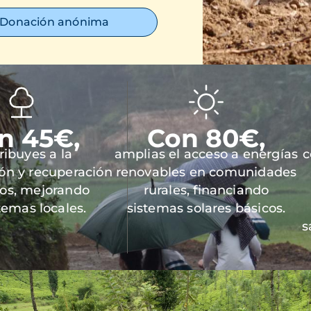
Donación anónima
n 45€,
Con 80€,
ribuyes a la
amplias el acceso a energías
c
ión y recuperación
renovables en comunidades
los, mejorando
rurales, financiando
temas locales.
sistemas solares básicos.
s