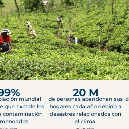
99%
20 M
blación mundial
de personas abandonan sus
d
re que excede los
hogares cada año debido a
de contaminación
desastres relacionados con
omendados.
el clima.