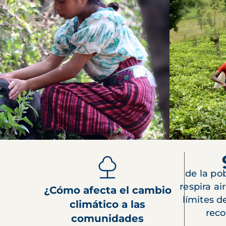
de la po
respira ai
¿Cómo afecta el cambio
límites 
climático a las
rec
comunidades