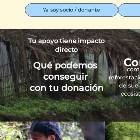
Ya soy socio / donante
Tu apoyo tiene impacto
Imagen
directo
Co
Qué podemos
cont
conseguir
reforestac
de sue
con tu donación
ecosis