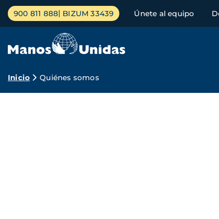
Pasar
Menú
900 811 888
BIZUM 33439
Únete al equipo
D
al
principal
contenido
principal
Ruta
Inicio
Quiénes somos
de
¿Qué
navegación
es
Manos
Unidas?