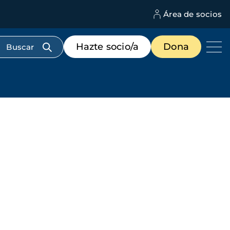
Área de socios
M
d
c
Menú
Hazte socio/a
Dona
d
de
us
destacados
cabecera