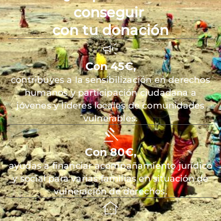
conseguir
con tu donación
Con 45€,
contribuyes a la sensibilización en derechos
humanos y participación ciudadana a
jóvenes y líderes locales de comunidades
vulnerables.
Con 80€,
ayudas a financiar acompañamiento jurídico
y social para varias familias en situación de
vulneración de derechos.