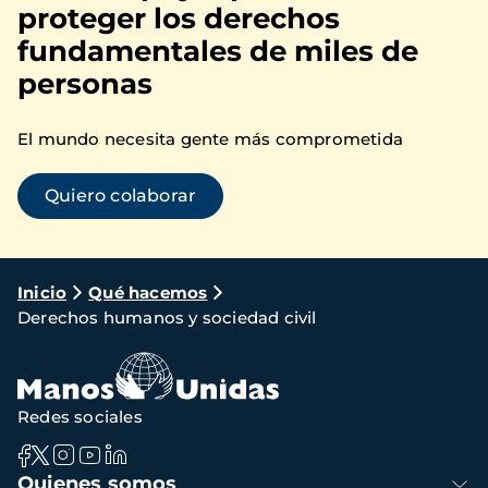
proteger los derechos
fundamentales de miles de
personas
El mundo necesita gente más comprometida
Quiero colaborar
Ruta
Inicio
Qué hacemos
Derechos humanos y sociedad civil
de
navegación
Redes sociales
Navegación
Quienes somos