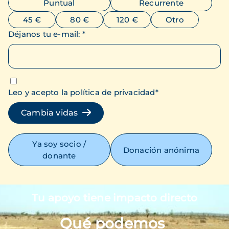
Puntual
Recurrente
45 €
80 €
120 €
Otro
Déjanos tu e-mail
:
*
Leo y acepto la política de privacidad
*
Cambia vidas
Ya soy socio /
Donación anónima
donante
Tu apoyo tiene impacto directo
Imagen
Qué podemos