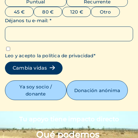
Puntual
Recurrente
45 €
80 €
120 €
Otro
Déjanos tu e-mail
:
*
Leo y acepto la política de privacidad
*
Cambia vidas
Ya soy socio /
Donación anónima
donante
Tu apoyo tiene impacto directo
Imagen
Qué podemos