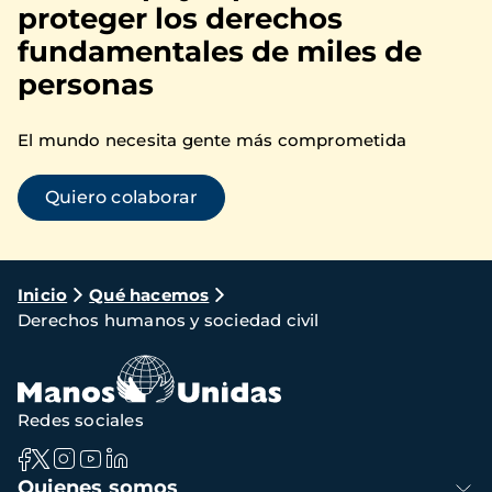
proteger los derechos
fundamentales de miles de
personas
El mundo necesita gente más comprometida
Quiero colaborar
Ruta
Inicio
Qué hacemos
Derechos humanos y sociedad civil
de
navegación
Redes sociales
Navegación
Quienes somos