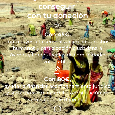
conseguir
con tu donación
Con 45€,
contribuyes a la sensibilización en derechos
humanos y participación ciudadana a
jóvenes y líderes locales de comunidades
vulnerables.
Con 80€,
ayudas a financiar acompañamiento jurídico
y social para varias familias en situación de
vulneración de derechos.