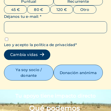
Puntual
Recurrente
45 €
80 €
120 €
Otro
Déjanos tu e-mail
:
*
Leo y acepto la política de privacidad
*
Cambia vidas
Ya soy socio /
Donación anónima
donante
Tu apoyo tiene impacto directo
Imagen
Qué podemos