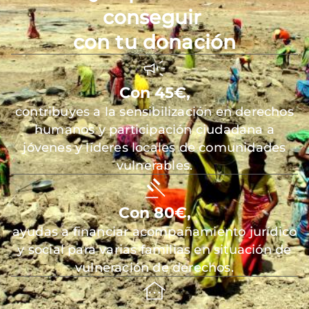
conseguir
con tu donación
Con 45€,
contribuyes a la sensibilización en derechos
humanos y participación ciudadana a
jóvenes y líderes locales de comunidades
vulnerables.
Con 80€,
ayudas a financiar acompañamiento jurídico
y social para varias familias en situación de
vulneración de derechos.