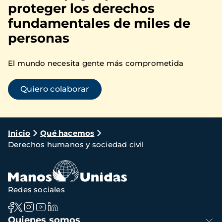
proteger los derechos
fundamentales de miles de
personas
El mundo necesita gente más comprometida
Quiero colaborar
Ruta
Inicio
Qué hacemos
Derechos humanos y sociedad civil
de
navegación
Redes sociales
Navegación
Quienes somos