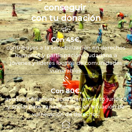
conseguir
con tu donación
Con 45€,
contribuyes a la sensibilización en derechos
humanos y participación ciudadana a
jóvenes y líderes locales de comunidades
vulnerables.
Con 80€,
ayudas a financiar acompañamiento jurídico
y social para varias familias en situación de
vulneración de derechos.