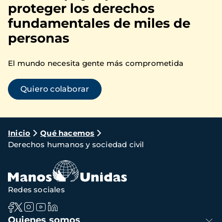
proteger los derechos
fundamentales de miles de
personas
El mundo necesita gente más comprometida
Quiero colaborar
Ruta
Inicio
Qué hacemos
Derechos humanos y sociedad civil
de
navegación
Redes sociales
Navegación
Quienes somos