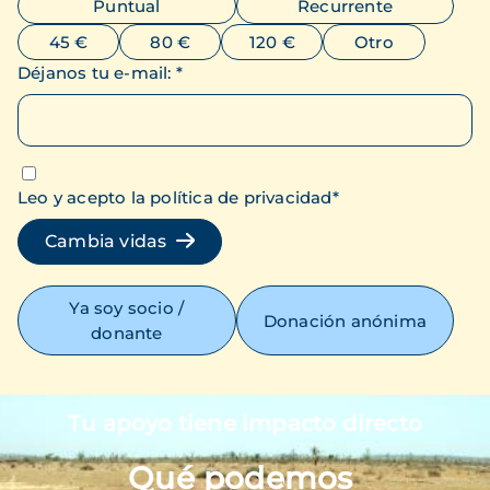
Puntual
Recurrente
45 €
80 €
120 €
Otro
Déjanos tu e-mail
:
*
Leo y acepto la política de privacidad
*
Cambia vidas
Ya soy socio /
Donación anónima
donante
Tu apoyo tiene impacto directo
Imagen
Qué podemos