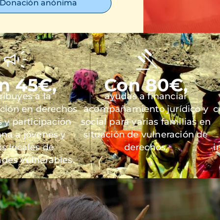
Donación anónima
n 45€,
Con 80€,
ribuyes a la
ayudas a financiar
ación en derechos
acompañamiento jurídico y
c
y participación
social para varias familias en
na a jóvenes y
situación de vulneración de
es locales de
derechos.
i
des vulnerables.