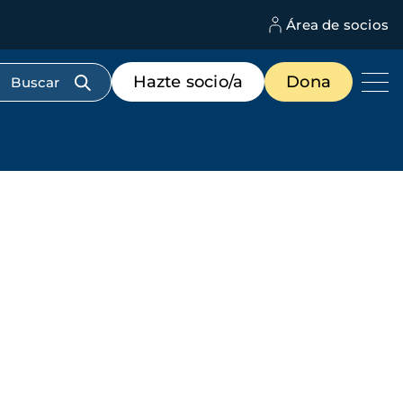
Área de socios
M
d
c
Menú
Hazte socio/a
Dona
d
de
us
destacados
cabecera