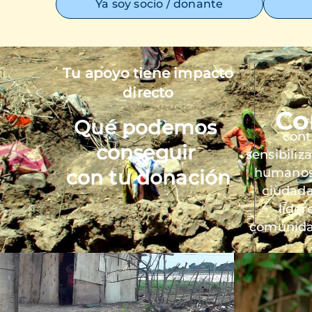
Ya soy socio / donante
Tu apoyo tiene impacto
Imagen
directo
Co
Qué podemos
cont
conseguir
sensibiliz
humanos 
con tu donación
ciudada
líder
comunida