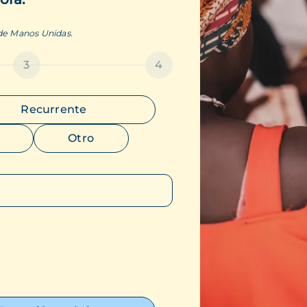
 de Manos Unidas.
3
4
Recurrente
€
Otro