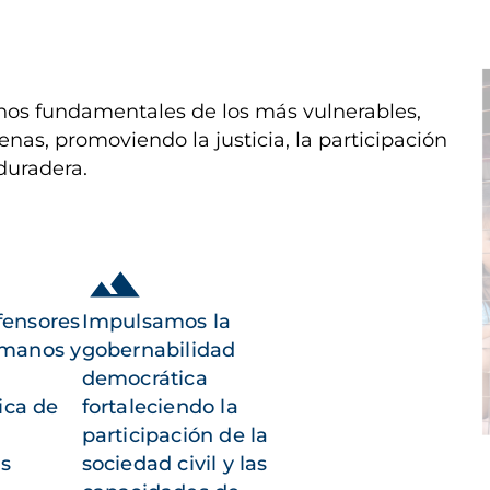
I
os fundamentales de los más vulnerables,
enas, promoviendo la justicia, la participación
duradera.
fensores
Impulsamos la
umanos y
gobernabilidad
democrática
ica de
fortaleciendo la
participación de la
as
sociedad civil y las