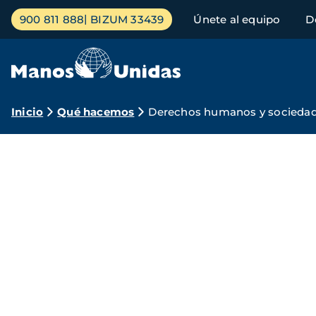
Pasar
Menú
900 811 888
BIZUM 33439
Únete al equipo
D
al
principal
contenido
principal
Ruta
Inicio
Qué hacemos
Derechos humanos y sociedad 
de
Manos
navegación
Unidas
por
los
derechos