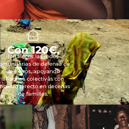
Con 120€,
fortaleces las redes
omunitarias de defensa de
derechos, apoyando
acciones colectivas con
mpacto directo en decenas
de familias.