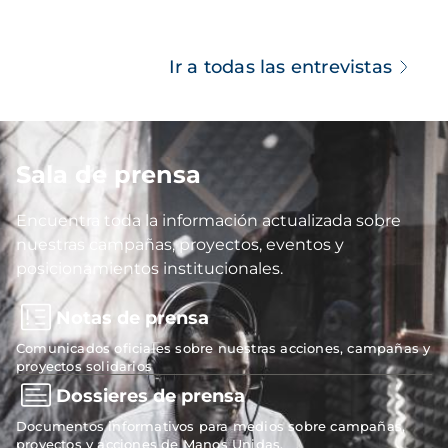
Ir a todas las entrevistas
Sala de prensa
Imagen
Encuentra toda la información actualizada sobre
nuestras campañas, proyectos, eventos y
posicionamientos institucionales.
Notas de prensa
Comunicados oficiales sobre nuestras acciones, campañas y
proyectos solidarios
Dossieres de prensa
Documentos informativos para medios sobre campañas,
proyectos y acciones de Manos Unidas.