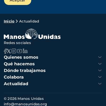
Ruta
Inicio
Actualidad
de
navegación
Redes sociales
Navegación
Quienes somos
principal
Qué hacemos
Dónde trabajamos
Colabora
Actualidad
Información
© 2026 Manos Unidas
de
info@manosunidas.org